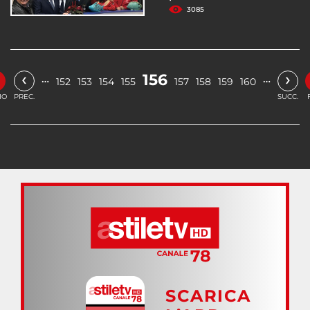
3085
‹
›
156
…
…
152
153
154
155
157
158
159
160
IO
PREC.
SUCC.
SCARICA