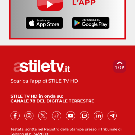
L’APP
Scarica l'app di STILE TV HD
STILE TV HD in onda su:
CANALE 78 DEL DIGITALE TERRESTRE
Testata iscritta nel Registro della Stampa presso il Tribunale di
Salerno al n. 34/2009