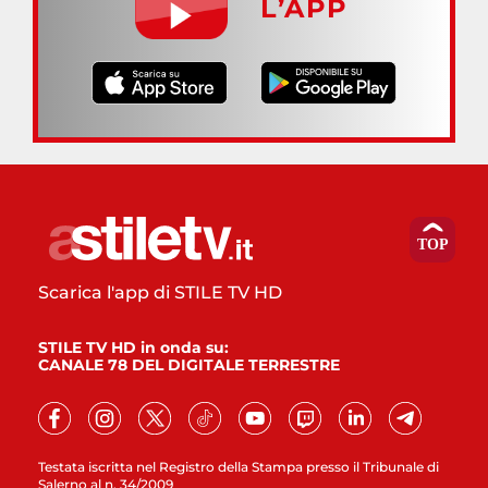
L’APP
Scarica l'app di STILE TV HD
STILE TV HD in onda su:
CANALE 78 DEL DIGITALE TERRESTRE
Testata iscritta nel Registro della Stampa presso il Tribunale di
Salerno al n. 34/2009