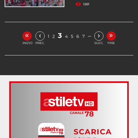
1261
«
»
‹
›
3
…
1
2
4
5
6
7
INIZIO
PREC.
SUCC.
FINE
SCARICA