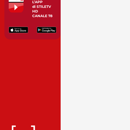
L’APP
di STILETV
HD
CANALE 78