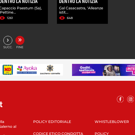
DENTRO LA NOTIZIA
DENTRO LA NOTIZIA
Capaccio Paestum (Sa),
Gal Casacastra, ‘Alleanze
'Pettine...
istit...
1261
648
»
›
…
SUCC.
FINE
lla
POLICY EDITORIALE
WHISTLEBLOWER
Salerno al
CODICE ETICO CONDOTTA
POLICY