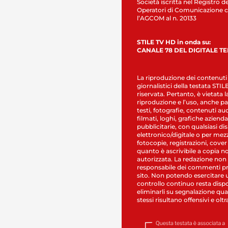
Società iscritta nel Registro de
Operatori di Comunicazione c
l’AGCOM al n. 20133
STILE TV HD in onda su:
CANALE 78 DEL DIGITALE T
La riproduzione dei contenuti
giornalistici della testata STI
riservata. Pertanto, è vietata l
riproduzione e l’uso, anche par
testi, fotografie, contenuti au
filmati, loghi, grafiche aziendal
pubblicitarie, con qualsiasi di
elettronico/digitale o per mez
fotocopie, registrazioni, cover
quanto è ascrivibile a copia n
autorizzata. La redazione non
responsabile dei commenti pr
sito. Non potendo esercitare 
controllo continuo resta dispo
eliminarli su segnalazione qual
stessi risultano offensivi e oltr