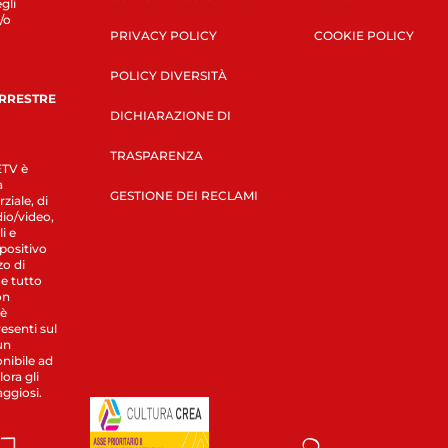
gli
/o
PRIVACY POLICY
COOKIE POLICY
POLICY DIVERSITÀ
ERRESTRE
DICHIARAZIONE DI
TRASPARENZA
LETV è
a
GESTIONE DEI RECLAMI
ziale, di
dio/video,
i e
spositivo
zo di
 e tutto
on
 è
esenti sul
un
nibile ad
ora gli
aggiosi.