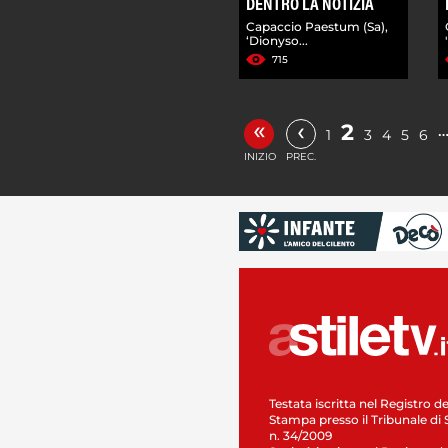
DENTRO LA NOTIZIA
Capaccio Paestum (Sa),
‘Dionyso...
715
«
‹
2
1
3
4
5
6
INIZIO
PREC.
Testata iscritta nel Registro de
Stampa presso il Tribunale di 
n. 34/2009