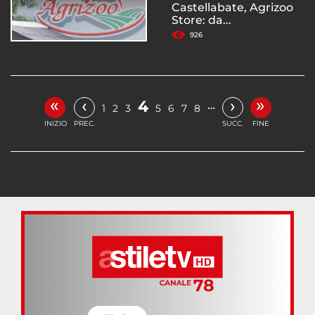
Castellabate, Agrizoo
Store: da...
926
«
»
‹
›
4
…
1
2
3
5
6
7
8
INIZIO
PREC.
SUCC.
FINE