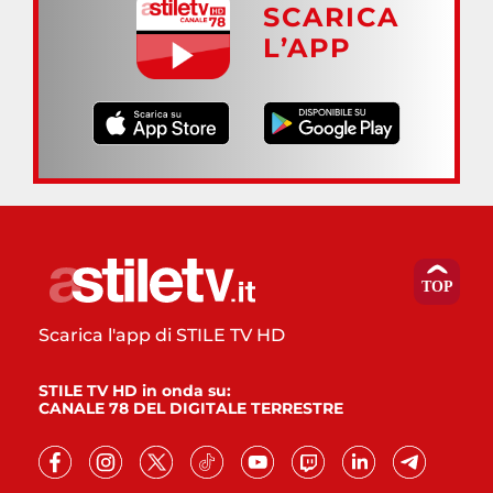
SCARICA
L’APP
Scarica l'app di STILE TV HD
STILE TV HD in onda su:
CANALE 78 DEL DIGITALE TERRESTRE