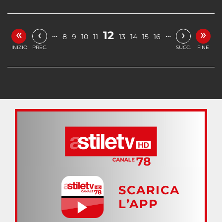
«
»
‹
›
12
…
…
8
9
10
11
13
14
15
16
INIZIO
PREC.
SUCC.
FINE
SCARICA
L’APP