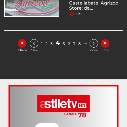
Castellabate, Agrizoo
Store: da...
923
«
»
‹
›
4
…
1
2
3
5
6
7
8
INIZIO
PREC.
SUCC.
FINE