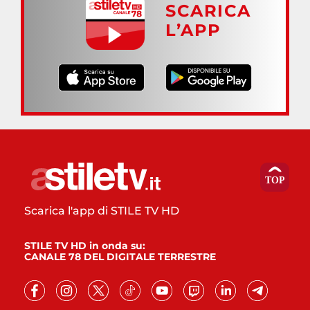
SCARICA
L’APP
Scarica l'app di STILE TV HD
STILE TV HD in onda su:
CANALE 78 DEL DIGITALE TERRESTRE