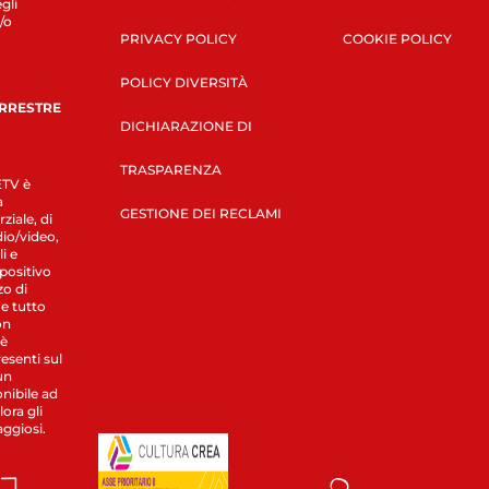
gli
/o
PRIVACY POLICY
COOKIE POLICY
POLICY DIVERSITÀ
ERRESTRE
DICHIARAZIONE DI
TRASPARENZA
LETV è
a
GESTIONE DEI RECLAMI
ziale, di
dio/video,
i e
spositivo
zo di
 e tutto
on
 è
esenti sul
un
nibile ad
ora gli
aggiosi.