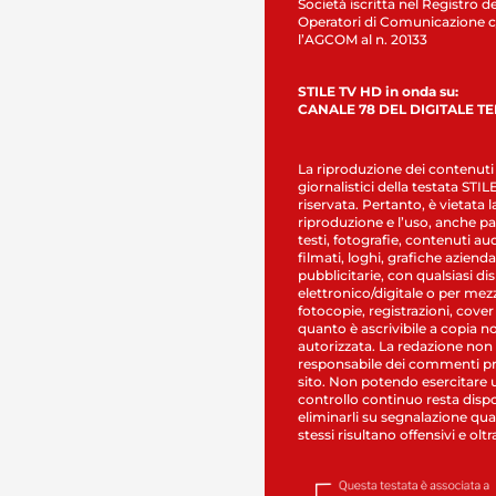
Società iscritta nel Registro de
Operatori di Comunicazione c
l’AGCOM al n. 20133
STILE TV HD in onda su:
CANALE 78 DEL DIGITALE T
La riproduzione dei contenuti
giornalistici della testata STI
riservata. Pertanto, è vietata l
riproduzione e l’uso, anche par
testi, fotografie, contenuti au
filmati, loghi, grafiche aziendal
pubblicitarie, con qualsiasi di
elettronico/digitale o per mez
fotocopie, registrazioni, cover
quanto è ascrivibile a copia n
autorizzata. La redazione non
responsabile dei commenti pr
sito. Non potendo esercitare 
controllo continuo resta dispo
eliminarli su segnalazione qual
stessi risultano offensivi e oltr