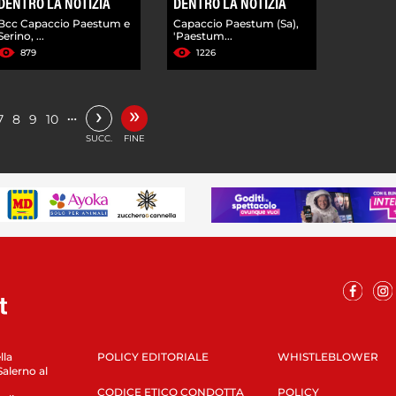
DENTRO LA NOTIZIA
DENTRO LA NOTIZIA
Bcc Capaccio Paestum e
Capaccio Paestum (Sa),
Serino, ...
'Paestum...
879
1226
»
›
…
7
8
9
10
SUCC.
FINE
lla
POLICY EDITORIALE
WHISTLEBLOWER
Salerno al
CODICE ETICO CONDOTTA
POLICY