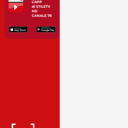
L’APP
di STILETV
HD
CANALE 78