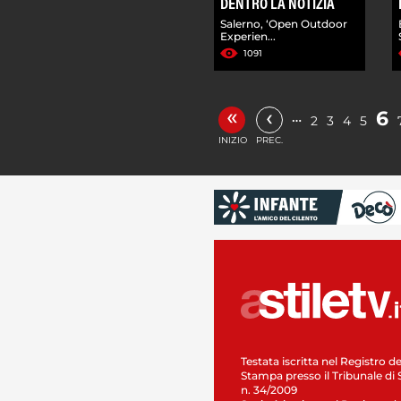
DENTRO LA NOTIZIA
Salerno, ‘Open Outdoor
Experien...
1091
«
‹
6
…
2
3
4
5
INIZIO
PREC.
Testata iscritta nel Registro de
Stampa presso il Tribunale di 
n. 34/2009