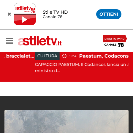
Stile TV HD
OTTIENI
Canale 78
Martina Carbonaro, braccialetto elettronico per i genitori della 14enne uccisa dall'ex
CULTURA
10:54
CAPACCIO PAESTUM. Il Codancos lancia un appello a
ministro d...