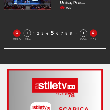
Unisa, Pres...
905
«
»
‹
›
5
…
1
2
3
4
6
7
8
9
INIZIO
PREC.
SUCC.
FINE
SCARICA