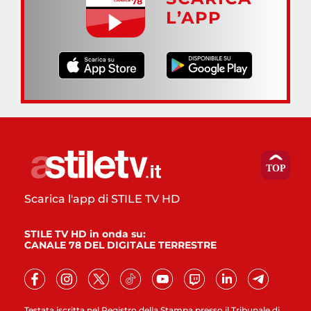
L’APP
Scarica l'app di STILE TV HD
STILE TV HD in onda su:
CANALE 78 DEL DIGITALE TERRESTRE
Testata iscritta nel Registro della Stampa presso il Tribunale di