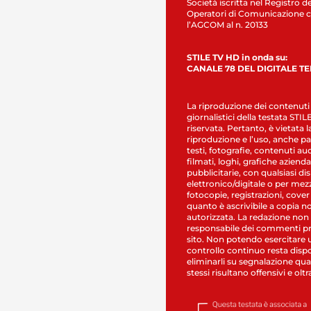
Società iscritta nel Registro de
Operatori di Comunicazione c
l’AGCOM al n. 20133
STILE TV HD in onda su:
CANALE 78 DEL DIGITALE T
La riproduzione dei contenuti
giornalistici della testata STI
riservata. Pertanto, è vietata l
riproduzione e l’uso, anche par
testi, fotografie, contenuti au
filmati, loghi, grafiche aziendal
pubblicitarie, con qualsiasi di
elettronico/digitale o per mez
fotocopie, registrazioni, cover
quanto è ascrivibile a copia n
autorizzata. La redazione non
responsabile dei commenti pr
sito. Non potendo esercitare 
controllo continuo resta dispo
eliminarli su segnalazione qual
stessi risultano offensivi e oltr