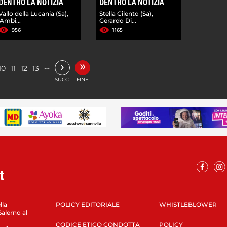
DENTRO LA NOTIZIA
DENTRO LA NOTIZIA
Vallo della Lucania (Sa),
Stella Cilento (Sa),
'Ambi...
Gerardo Di...
956
1165
»
›
…
10
11
12
13
SUCC.
FINE
lla
POLICY EDITORIALE
WHISTLEBLOWER
Salerno al
CODICE ETICO CONDOTTA
POLICY