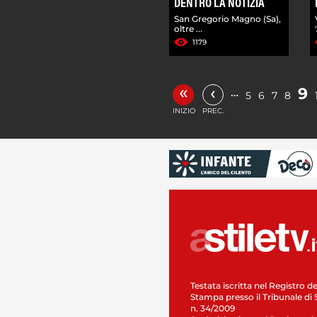
DENTRO LA NOTIZIA
San Gregorio Magno (Sa),
oltre ...
1179
«
‹
9
…
5
6
7
8
INIZIO
PREC.
Testata iscritta nel Registro de
Stampa presso il Tribunale di 
n. 34/2009