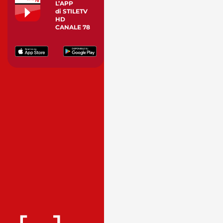
L’APP
di STILETV
HD
CANALE 78