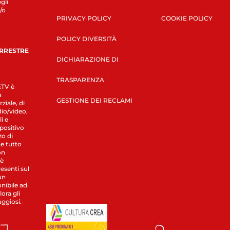
gli
/o
PRIVACY POLICY
COOKIE POLICY
POLICY DIVERSITÀ
ERRESTRE
DICHIARAZIONE DI
TRASPARENZA
LETV è
a
GESTIONE DEI RECLAMI
ziale, di
dio/video,
i e
spositivo
zo di
 e tutto
on
 è
esenti sul
un
nibile ad
ora gli
aggiosi.