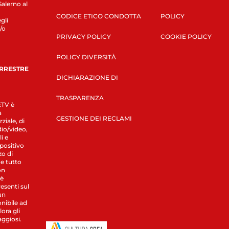
Salerno al
CODICE ETICO CONDOTTA
POLICY
gli
/o
PRIVACY POLICY
COOKIE POLICY
POLICY DIVERSITÀ
ERRESTRE
DICHIARAZIONE DI
TRASPARENZA
LETV è
a
GESTIONE DEI RECLAMI
ziale, di
dio/video,
i e
spositivo
zo di
 e tutto
on
 è
esenti sul
un
nibile ad
ora gli
aggiosi.