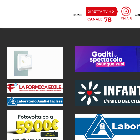
HOME
CR