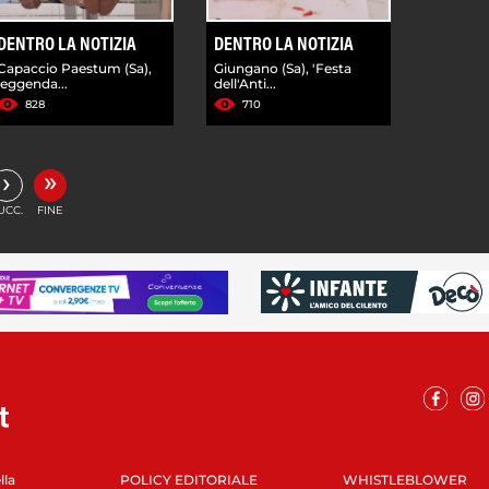
DENTRO LA NOTIZIA
DENTRO LA NOTIZIA
Capaccio Paestum (Sa),
Giungano (Sa), 'Festa
leggenda...
dell'Anti...
828
710
»
›
UCC.
FINE
lla
POLICY EDITORIALE
WHISTLEBLOWER