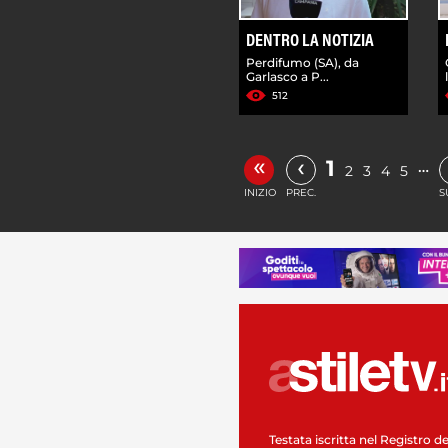
DENTRO LA NOTIZIA
Perdifumo (SA), da
Garlasco a P...
512
«
‹
1
…
2
3
4
5
INIZIO
PREC.
S
Testata iscritta nel Registro de