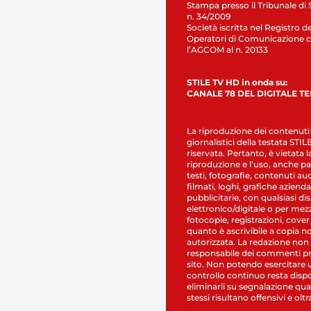
Stampa presso il Tribunale di 
n. 34/2009
Società iscritta nel Registro de
Operatori di Comunicazione c
l’AGCOM al n. 20133
STILE TV HD in onda su:
CANALE 78 DEL DIGITALE T
La riproduzione dei contenuti
giornalistici della testata STI
riservata. Pertanto, è vietata l
riproduzione e l’uso, anche par
testi, fotografie, contenuti au
filmati, loghi, grafiche aziendal
pubblicitarie, con qualsiasi di
elettronico/digitale o per mez
fotocopie, registrazioni, cover
quanto è ascrivibile a copia n
autorizzata. La redazione non
responsabile dei commenti pr
sito. Non potendo esercitare 
controllo continuo resta dispo
eliminarli su segnalazione qual
stessi risultano offensivi e oltr