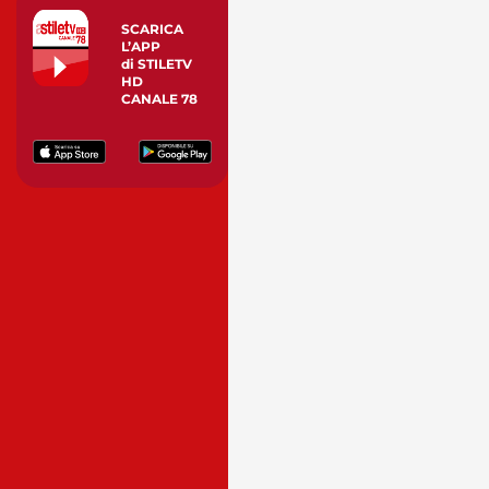
SCARICA
L’APP
di STILETV
HD
CANALE 78