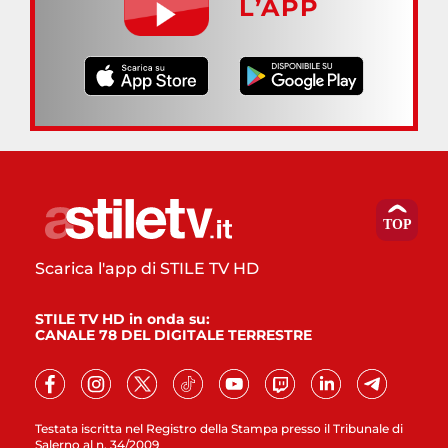
L’APP
Scarica l'app di STILE TV HD
STILE TV HD in onda su:
CANALE 78 DEL DIGITALE TERRESTRE
Testata iscritta nel Registro della Stampa presso il Tribunale di
Salerno al n. 34/2009