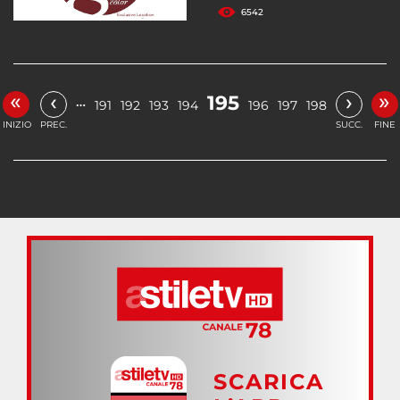
6542
«
»
‹
›
195
…
191
192
193
194
196
197
198
INIZIO
PREC.
SUCC.
FINE
SCARICA