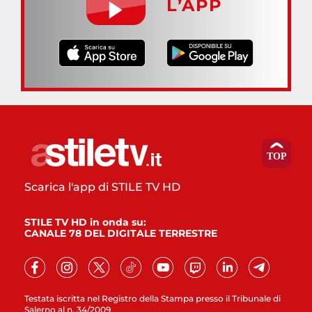
L’APP
Scarica l'app di STILE TV HD
STILE TV HD in onda su:
CANALE 78 DEL DIGITALE TERRESTRE
Testata iscritta nel Registro della Stampa presso il Tribunale di
Salerno al n. 34/2009