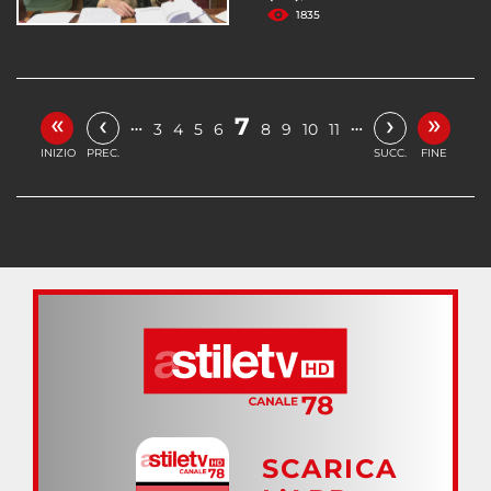
1835
«
»
‹
›
7
…
…
3
4
5
6
8
9
10
11
INIZIO
PREC.
SUCC.
FINE
SCARICA