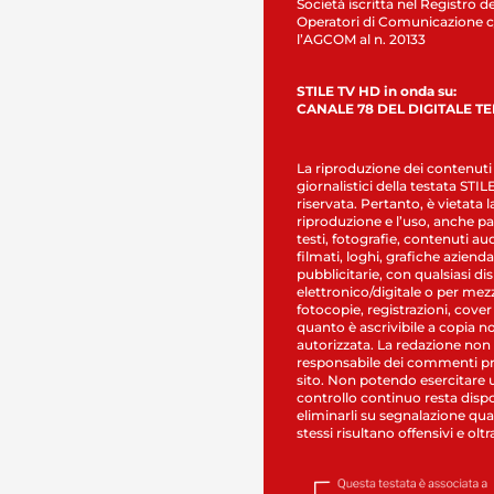
Società iscritta nel Registro de
Operatori di Comunicazione c
l’AGCOM al n. 20133
STILE TV HD in onda su:
CANALE 78 DEL DIGITALE T
La riproduzione dei contenuti
giornalistici della testata STI
riservata. Pertanto, è vietata l
riproduzione e l’uso, anche par
testi, fotografie, contenuti au
filmati, loghi, grafiche aziendal
pubblicitarie, con qualsiasi di
elettronico/digitale o per mez
fotocopie, registrazioni, cover
quanto è ascrivibile a copia n
autorizzata. La redazione non
responsabile dei commenti pr
sito. Non potendo esercitare 
controllo continuo resta dispo
eliminarli su segnalazione qual
stessi risultano offensivi e oltr