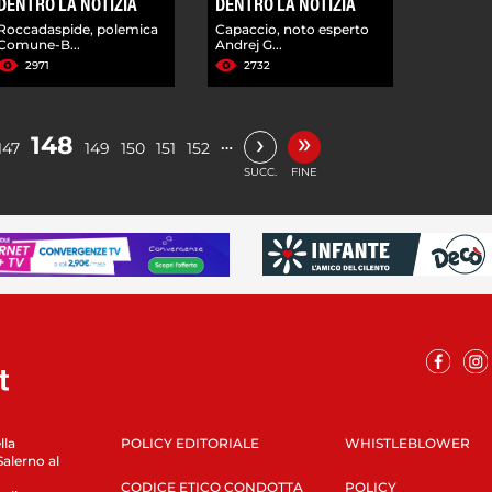
DENTRO LA NOTIZIA
DENTRO LA NOTIZIA
Roccadaspide, polemica
Capaccio, noto esperto
Comune-B...
Andrej G...
2971
2732
»
›
148
…
147
149
150
151
152
SUCC.
FINE
lla
POLICY EDITORIALE
WHISTLEBLOWER
Salerno al
CODICE ETICO CONDOTTA
POLICY