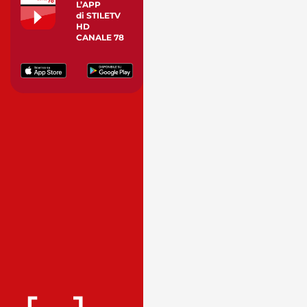
L’APP
di STILETV
HD
CANALE 78