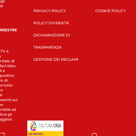
gli
/o
PRIVACY POLICY
COOKIE POLICY
POLICY DIVERSITÀ
ERRESTRE
DICHIARAZIONE DI
TRASPARENZA
LETV è
a
GESTIONE DEI RECLAMI
ziale, di
dio/video,
i e
spositivo
zo di
 e tutto
on
 è
esenti sul
un
nibile ad
ora gli
aggiosi.