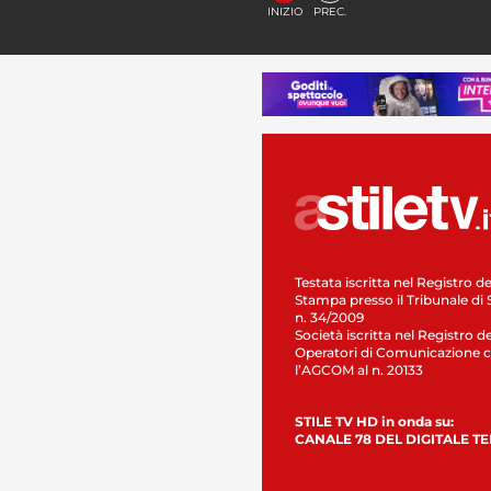
INIZIO
PREC.
Testata iscritta nel Registro de
Stampa presso il Tribunale di 
n. 34/2009
Società iscritta nel Registro de
Operatori di Comunicazione c
l’AGCOM al n. 20133
STILE TV HD in onda su:
CANALE 78 DEL DIGITALE T