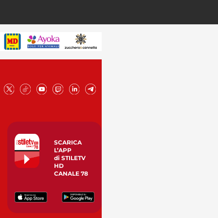
SCARICA
L’APP
di STILETV
HD
CANALE 78