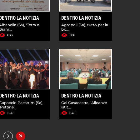
DENTRO LA NOTIZIA
DENTRO LA NOTIZIA
Albanella (Sa), 'Terra e
Agropoli (Sa), tutto per la
Grani'...
bic...
633
586
DENTRO LA NOTIZIA
DENTRO LA NOTIZIA
Capaccio Paestum (Sa),
Gal Casacastra, ‘Alleanze
'Pettine...
istit...
1245
648
»
›
…