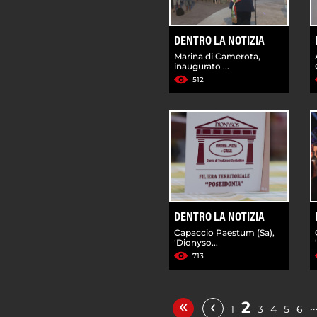
DENTRO LA NOTIZIA
Marina di Camerota,
inaugurato ...
512
DENTRO LA NOTIZIA
Capaccio Paestum (Sa),
‘Dionyso...
713
«
‹
2
1
3
4
5
6