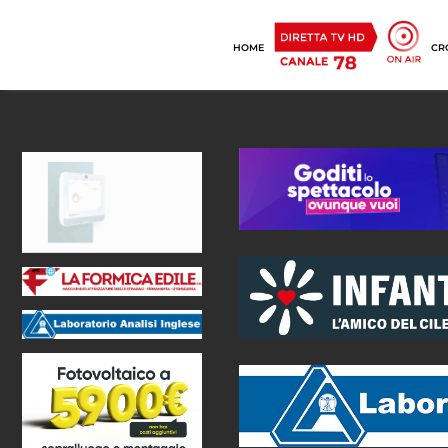
HOME
CR