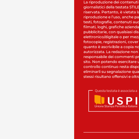
La riproduzione dei contenuti
giornalistici della testata STI
riservata. Pertanto, è vietata l
riproduzione e l’uso, anche par
testi, fotografie, contenuti au
filmati, loghi, grafiche aziendal
pubblicitarie, con qualsiasi di
elettronico/digitale o per mez
fotocopie, registrazioni, cover
quanto è ascrivibile a copia n
autorizzata. La redazione non
responsabile dei commenti pr
sito. Non potendo esercitare 
controllo continuo resta dispo
eliminarli su segnalazione qual
stessi risultano offensivi e oltr