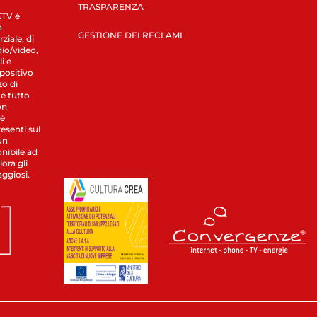
TRASPARENZA
LETV è
a
GESTIONE DEI RECLAMI
ziale, di
dio/video,
i e
spositivo
zo di
 e tutto
on
 è
esenti sul
un
nibile ad
ora gli
aggiosi.