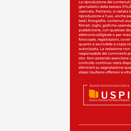
La riproduzione dei contenuti
giornalistici della testata STI
riservata. Pertanto, è vietata l
riproduzione e l’uso, anche par
testi, fotografie, contenuti au
filmati, loghi, grafiche aziendal
pubblicitarie, con qualsiasi di
elettronico/digitale o per mez
fotocopie, registrazioni, cover
quanto è ascrivibile a copia n
autorizzata. La redazione non
responsabile dei commenti pr
sito. Non potendo esercitare 
controllo continuo resta dispo
eliminarli su segnalazione qual
stessi risultano offensivi e oltr