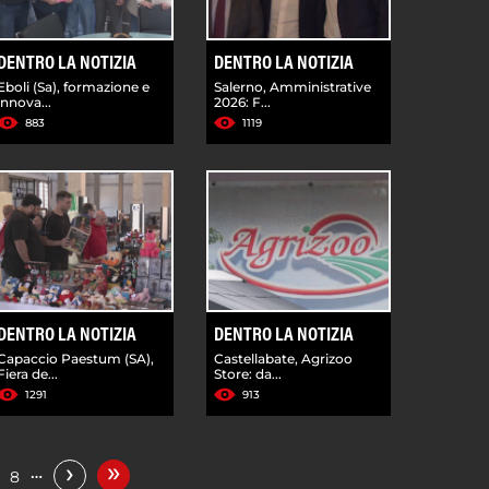
DENTRO LA NOTIZIA
DENTRO LA NOTIZIA
Eboli (Sa), formazione e
Salerno, Amministrative
innova...
2026: F...
883
1119
DENTRO LA NOTIZIA
DENTRO LA NOTIZIA
Capaccio Paestum (SA),
Castellabate, Agrizoo
Fiera de...
Store: da...
1291
913
»
›
…
8