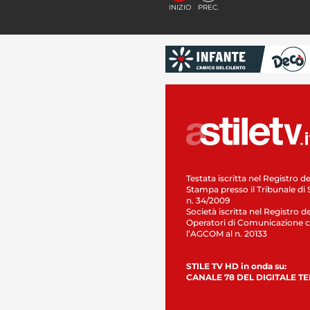
INIZIO
PREC.
Testata iscritta nel Registro de
Stampa presso il Tribunale di 
n. 34/2009
Società iscritta nel Registro de
Operatori di Comunicazione c
l’AGCOM al n. 20133
STILE TV HD in onda su:
CANALE 78 DEL DIGITALE T