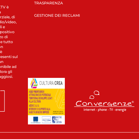
TRASPARENZA
LETV è
a
GESTIONE DEI RECLAMI
ziale, di
dio/video,
i e
spositivo
zo di
 e tutto
on
 è
esenti sul
un
nibile ad
ora gli
aggiosi.