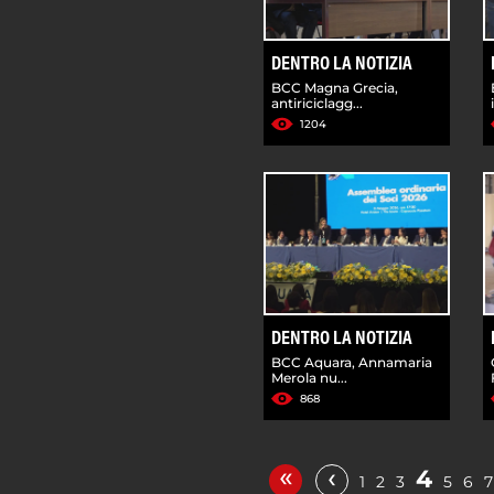
DENTRO LA NOTIZIA
BCC Magna Grecia,
antiriciclagg...
1204
DENTRO LA NOTIZIA
BCC Aquara, Annamaria
Merola nu...
868
«
‹
4
1
2
3
5
6
7