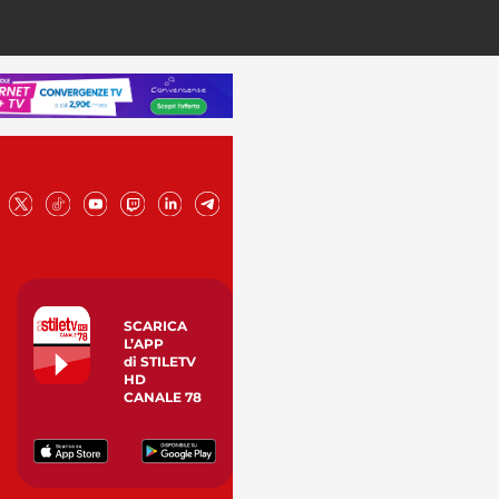
SCARICA
L’APP
di STILETV
HD
CANALE 78