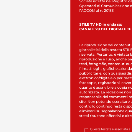
Società iscritta nel Registro de
Operatori di Comunicazione c
l’AGCOM al n. 20133
STILE TV HD in onda su:
CANALE 78 DEL DIGITALE T
La riproduzione dei contenuti
giornalistici della testata STI
riservata. Pertanto, è vietata l
riproduzione e l’uso, anche par
testi, fotografie, contenuti au
filmati, loghi, grafiche aziendal
pubblicitarie, con qualsiasi di
elettronico/digitale o per mez
fotocopie, registrazioni, cover
quanto è ascrivibile a copia n
autorizzata. La redazione non
responsabile dei commenti pr
sito. Non potendo esercitare 
controllo continuo resta dispo
eliminarli su segnalazione qual
stessi risultano offensivi e oltr