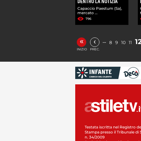
DENTRO LA NOTIZIA
Capaccio Paestum (Sa),
mercato ...
796
«
‹
1
…
8
9
10
11
INIZIO
PREC.
Testata iscritta nel Registro de
Stampa presso il Tribunale di 
n. 34/2009