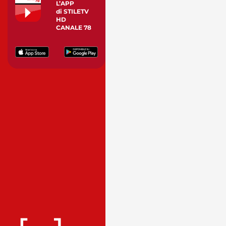
L’APP
di STILETV
HD
CANALE 78