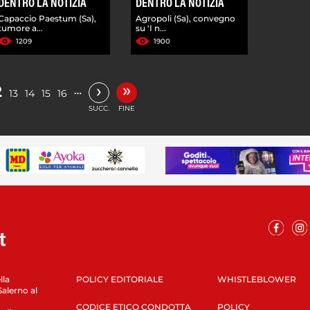
DENTRO LA NOTIZIA
DENTRO LA NOTIZIA
Capaccio Paestum (Sa),
Agropoli (Sa), convegno
tumore a...
su 'I n...
1209
1900
»
›
2
…
13
14
15
16
SUCC.
FINE
lla
POLICY EDITORIALE
WHISTLEBLOWER
Salerno al
CODICE ETICO CONDOTTA
POLICY