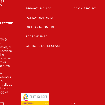
gli
/o
PRIVACY POLICY
COOKIE POLICY
POLICY DIVERSITÀ
ERRESTRE
DICHIARAZIONE DI
TRASPARENZA
LETV è
a
GESTIONE DEI RECLAMI
ziale, di
dio/video,
i e
spositivo
zo di
 e tutto
on
 è
esenti sul
un
nibile ad
ora gli
aggiosi.