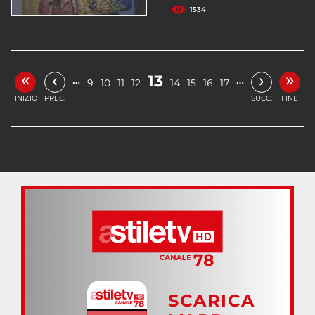
1534
«
»
‹
›
13
…
…
9
10
11
12
14
15
16
17
INIZIO
PREC.
SUCC.
FINE
SCARICA