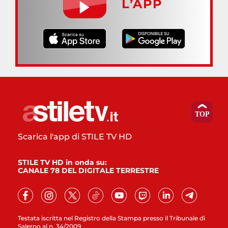
L’APP
Scarica l'app di STILE TV HD
STILE TV HD in onda su:
CANALE 78 DEL DIGITALE TERRESTRE
Testata iscritta nel Registro della Stampa presso il Tribunale di
Salerno al n. 34/2009