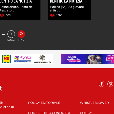
DENTRO LA NOTIZIA
DENTRO LA NOTIZIA
Castellabate, Festa del
Pollica (Sa), 70 giovani
Pescato...
artist...
688
1260
»
›
…
SUCC.
FINE
lla
POLICY EDITORIALE
WHISTLEBLOWER
Salerno al
CODICE ETICO CONDOTTA
POLICY