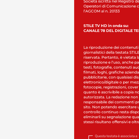
Società iscritta nel Registro de
Operatori di Comunicazione c
l’AGCOM al n. 20133
STILE TV HD in onda su:
CANALE 78 DEL DIGITALE T
La riproduzione dei contenuti
giornalistici della testata STI
riservata. Pertanto, è vietata l
riproduzione e l’uso, anche par
testi, fotografie, contenuti au
filmati, loghi, grafiche aziendal
pubblicitarie, con qualsiasi di
elettronico/digitale o per mez
fotocopie, registrazioni, cover
quanto è ascrivibile a copia n
autorizzata. La redazione non
responsabile dei commenti pr
sito. Non potendo esercitare 
controllo continuo resta dispo
eliminarli su segnalazione qual
stessi risultano offensivi e oltr