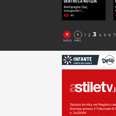
DENTRO LA NOTIZIA
Battipaglia (Sa),
inaugurati i ...
911
«
‹
3
1
2
4
5
6
7
INIZIO
PREC.
Testata iscritta nel Registro de
Stampa presso il Tribunale di 
n. 34/2009