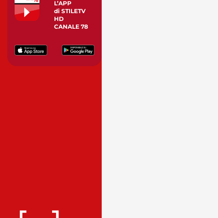
L’APP
di STILETV
HD
CANALE 78