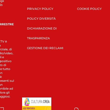
gli
/o
PRIVACY POLICY
COOKIE POLICY
POLICY DIVERSITÀ
ERRESTRE
DICHIARAZIONE DI
TRASPARENZA
LETV è
a
GESTIONE DEI RECLAMI
ziale, di
dio/video,
i e
spositivo
zo di
 e tutto
on
 è
esenti sul
un
nibile ad
ora gli
aggiosi.