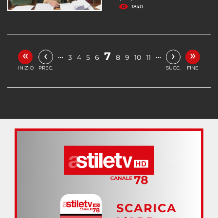
1840
«
»
‹
›
7
…
…
3
4
5
6
8
9
10
11
INIZIO
PREC.
SUCC.
FINE
SCARICA