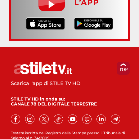
L’APP
Scarica l'app di STILE TV HD
STILE TV HD in onda su:
CANALE 78 DEL DIGITALE TERRESTRE
Testata iscritta nel Registro della Stampa presso il Tribunale di
Salerno al n. 34/2009