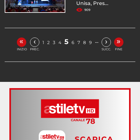
Unisa, Pres...
909
«
»
‹
›
5
…
1
2
3
4
6
7
8
9
INIZIO
PREC.
SUCC.
FINE
SCARICA