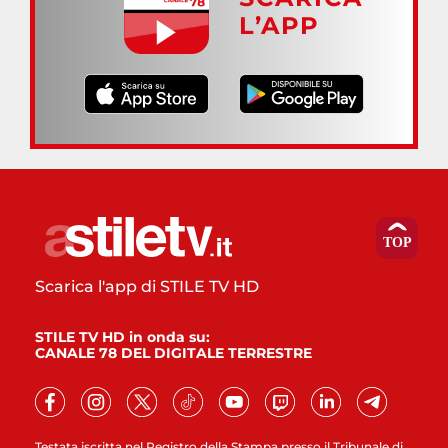
L’APP
Scarica l'app di STILE TV HD
STILE TV HD in onda su:
CANALE 78 DEL DIGITALE TERRESTRE
Testata iscritta nel Registro della Stampa presso il Tribunale di