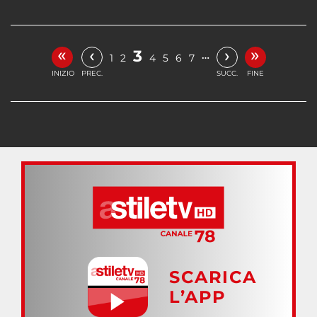
«
»
‹
›
3
…
1
2
4
5
6
7
INIZIO
PREC.
SUCC.
FINE
SCARICA
L’APP