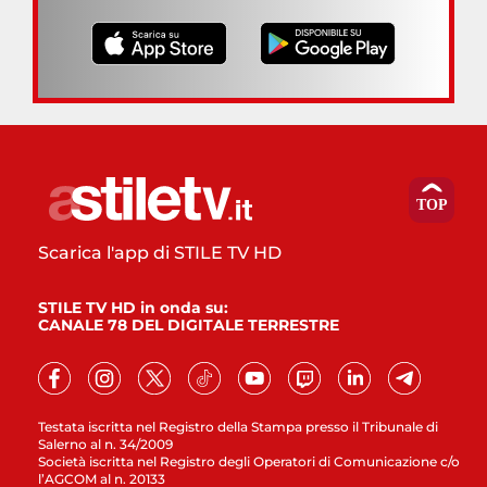
Scarica l'app di STILE TV HD
STILE TV HD in onda su:
CANALE 78 DEL DIGITALE TERRESTRE
Testata iscritta nel Registro della Stampa presso il Tribunale di
Salerno al n. 34/2009
Società iscritta nel Registro degli Operatori di Comunicazione c/o
l’AGCOM al n. 20133