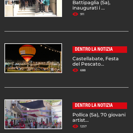
Battipaglia (Sa),
inaugurati i ...
911
DENTRO LA NOTIZIA
Castellabate, Festa
del Pescato...
688
DENTRO LA NOTIZIA
Pollica (Sa), 70 giovani
artist...
1257