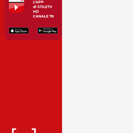
L’APP
di STILETV
HD
CANALE 78