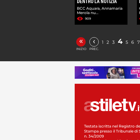
DENTRO LA NOTIZIA
BCC Aquara, Annamaria
Merola nu...
909
«
‹
4
1
2
3
5
6
7
INIZIO
PREC.
Testata iscritta nel Registro de
Stampa presso il Tribunale di 
n. 34/2009