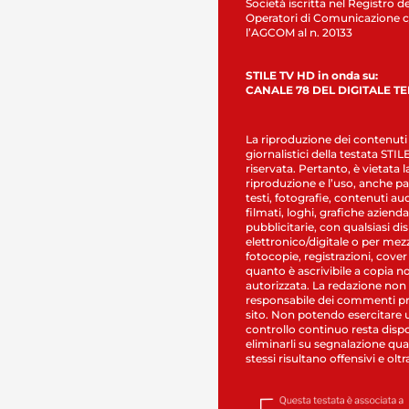
Società iscritta nel Registro de
Operatori di Comunicazione c
l’AGCOM al n. 20133
STILE TV HD in onda su:
CANALE 78 DEL DIGITALE T
La riproduzione dei contenuti
giornalistici della testata STI
riservata. Pertanto, è vietata l
riproduzione e l’uso, anche par
testi, fotografie, contenuti au
filmati, loghi, grafiche aziendal
pubblicitarie, con qualsiasi di
elettronico/digitale o per mez
fotocopie, registrazioni, cover
quanto è ascrivibile a copia n
autorizzata. La redazione non
responsabile dei commenti pr
sito. Non potendo esercitare 
controllo continuo resta dispo
eliminarli su segnalazione qual
stessi risultano offensivi e oltr