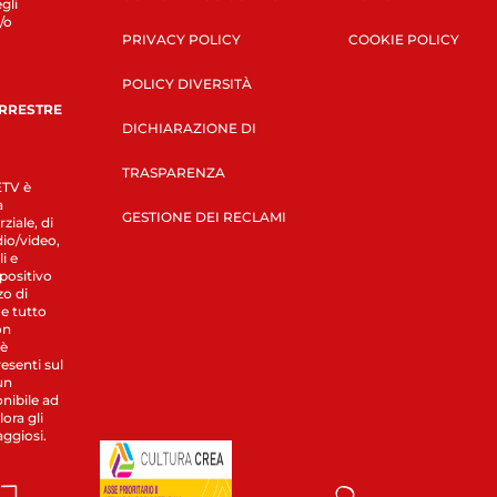
gli
/o
PRIVACY POLICY
COOKIE POLICY
POLICY DIVERSITÀ
ERRESTRE
DICHIARAZIONE DI
TRASPARENZA
LETV è
a
GESTIONE DEI RECLAMI
ziale, di
dio/video,
i e
spositivo
zo di
 e tutto
on
 è
esenti sul
un
nibile ad
ora gli
aggiosi.