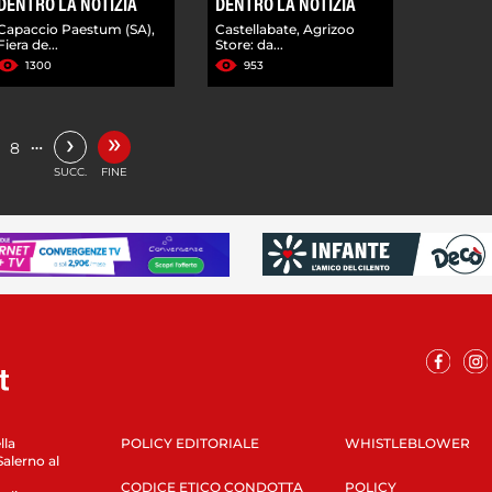
DENTRO LA NOTIZIA
DENTRO LA NOTIZIA
Capaccio Paestum (SA),
Castellabate, Agrizoo
Fiera de...
Store: da...
1300
953
»
›
…
8
SUCC.
FINE
lla
POLICY EDITORIALE
WHISTLEBLOWER
Salerno al
CODICE ETICO CONDOTTA
POLICY