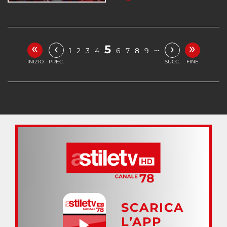
«
»
‹
›
5
…
1
2
3
4
6
7
8
9
INIZIO
PREC.
SUCC.
FINE
SCARICA
L’APP