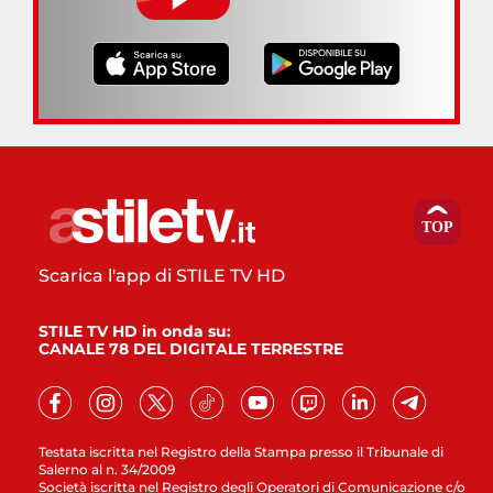
Scarica l'app di STILE TV HD
STILE TV HD in onda su:
CANALE 78 DEL DIGITALE TERRESTRE
Testata iscritta nel Registro della Stampa presso il Tribunale di
Salerno al n. 34/2009
Società iscritta nel Registro degli Operatori di Comunicazione c/o