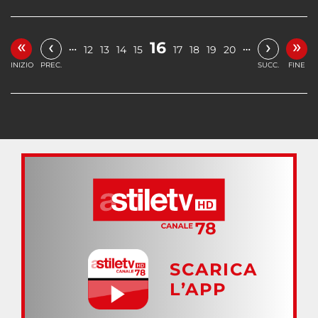
«
»
‹
›
16
…
…
12
13
14
15
17
18
19
20
INIZIO
PREC.
SUCC.
FINE
SCARICA
L’APP