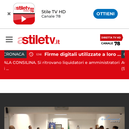
Stile TV HD
OTTIENI
Canale 78
Firme digitali utilizzate a loro insaputa: 9 indagati nel Vallo di Diano
CRONACA
12:41
NA. Si ritrovano liquidatori e amministratori
AGROPOLI. Nella
(SA), ...