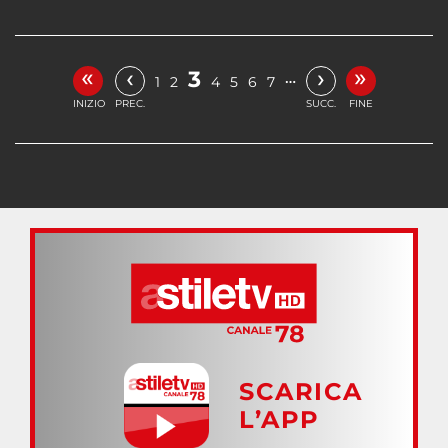
«
»
‹
›
3
…
1
2
4
5
6
7
INIZIO
PREC.
SUCC.
FINE
SCARICA
L’APP