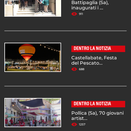
Battipaglia (Sa),
inaugurati i ...
911
DENTRO LA NOTIZIA
Castellabate, Festa
del Pescato...
688
DENTRO LA NOTIZIA
Pollica (Sa), 70 giovani
artist...
1257