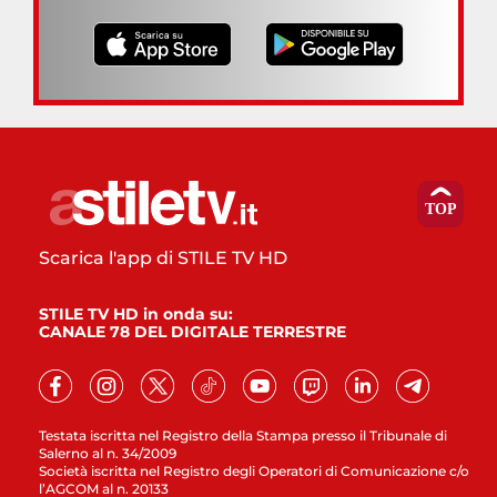
Scarica l'app di STILE TV HD
STILE TV HD in onda su:
CANALE 78 DEL DIGITALE TERRESTRE
Testata iscritta nel Registro della Stampa presso il Tribunale di
Salerno al n. 34/2009
Società iscritta nel Registro degli Operatori di Comunicazione c/o
l’AGCOM al n. 20133