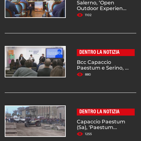
Salerno, ‘Open
Outdoor Experien...
1102
DENTRO LA NOTIZIA
Bcc Capaccio
Paestum e Serino, ...
880
DENTRO LA NOTIZIA
Capaccio Paestum
(Sa), 'Paestum...
1255