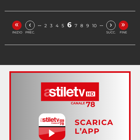
«
»
‹
›
6
…
…
2
3
4
5
7
8
9
10
INIZIO
PREC.
SUCC.
FINE
SCARICA
L’APP