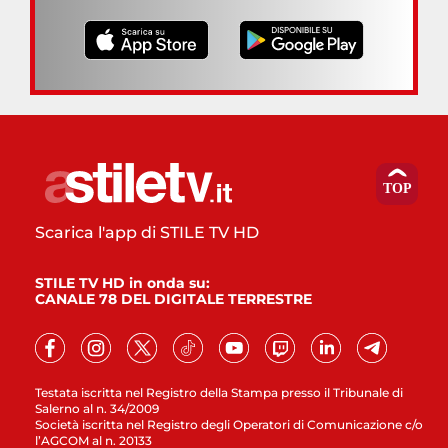
Scarica l'app di STILE TV HD
STILE TV HD in onda su:
CANALE 78 DEL DIGITALE TERRESTRE
Testata iscritta nel Registro della Stampa presso il Tribunale di
Salerno al n. 34/2009
Società iscritta nel Registro degli Operatori di Comunicazione c/o
l’AGCOM al n. 20133