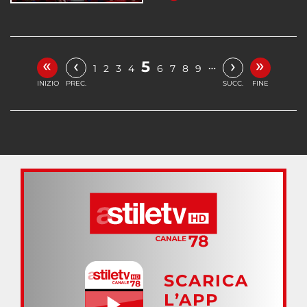
«
»
‹
›
5
…
1
2
3
4
6
7
8
9
INIZIO
PREC.
SUCC.
FINE
SCARICA
L’APP