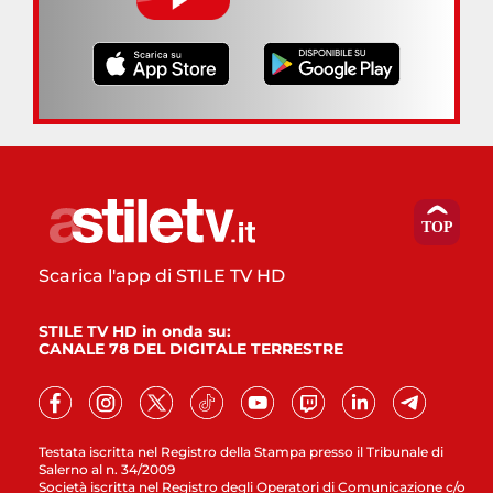
Scarica l'app di STILE TV HD
STILE TV HD in onda su:
CANALE 78 DEL DIGITALE TERRESTRE
Testata iscritta nel Registro della Stampa presso il Tribunale di
Salerno al n. 34/2009
Società iscritta nel Registro degli Operatori di Comunicazione c/o