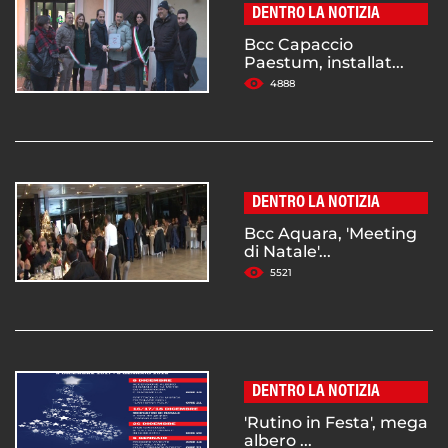
DENTRO LA NOTIZIA
Bcc Capaccio
Paestum, installat...
4888
DENTRO LA NOTIZIA
Bcc Aquara, 'Meeting
di Natale'...
5521
DENTRO LA NOTIZIA
'Rutino in Festa', mega
albero ...