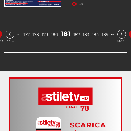
3681
‹
›
181
…
…
177
178
179
180
182
183
184
185
IO
PREC.
SUCC.
SCARICA