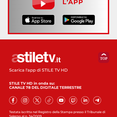
L’APP
Scarica l'app di STILE TV HD
STILE TV HD in onda su:
CANALE 78 DEL DIGITALE TERRESTRE
Testata iscritta nel Registro della Stampa presso il Tribunale di
Salerno al n. 34/2009