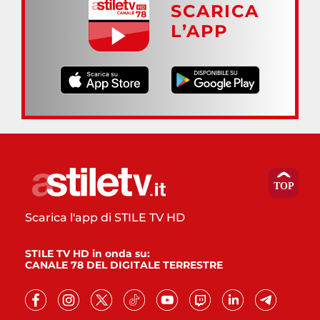
SCARICA
L’APP
Scarica l'app di STILE TV HD
STILE TV HD in onda su:
CANALE 78 DEL DIGITALE TERRESTRE