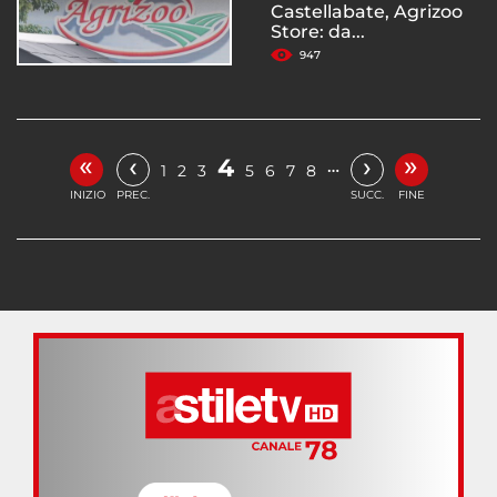
Castellabate, Agrizoo
Store: da...
947
«
»
‹
›
4
…
1
2
3
5
6
7
8
INIZIO
PREC.
SUCC.
FINE