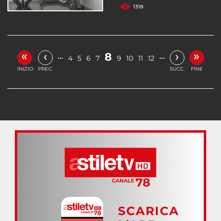
1318
«
»
‹
›
8
…
…
4
5
6
7
9
10
11
12
INIZIO
PREC.
SUCC.
FINE
SCARICA