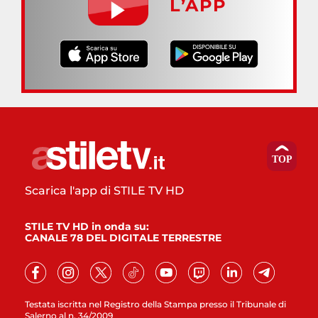
L’APP
Scarica l'app di STILE TV HD
STILE TV HD in onda su:
CANALE 78 DEL DIGITALE TERRESTRE
Testata iscritta nel Registro della Stampa presso il Tribunale di
Salerno al n. 34/2009