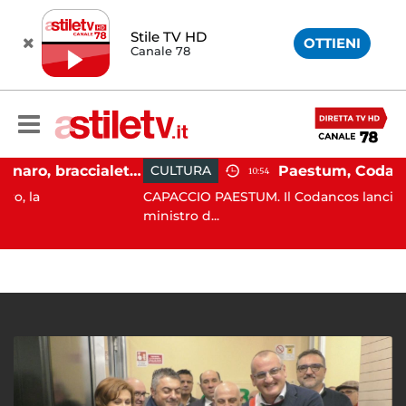
Stile TV HD
OTTIENI
Canale 78
Martina Carbonaro, braccialetto elettronico per i genitori della 14enne uccisa dall'ex
CULTURA
10:54
CAPACCIO PAESTUM. Il Codancos lancia un appello
ministro d...