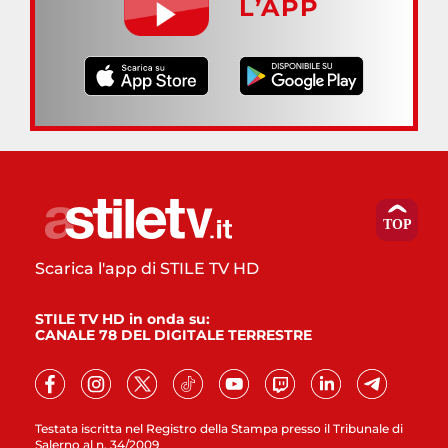
L’APP
Scarica l'app di STILE TV HD
STILE TV HD in onda su:
CANALE 78 DEL DIGITALE TERRESTRE
Testata iscritta nel Registro della Stampa presso il Tribunale di
Salerno al n. 34/2009