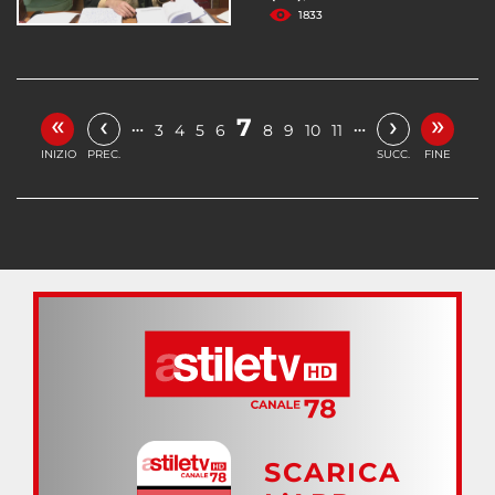
1833
«
»
‹
›
7
…
…
3
4
5
6
8
9
10
11
INIZIO
PREC.
SUCC.
FINE
SCARICA