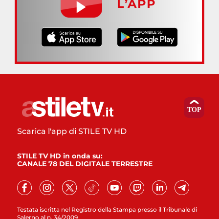
L’APP
Scarica l'app di STILE TV HD
STILE TV HD in onda su:
CANALE 78 DEL DIGITALE TERRESTRE
Testata iscritta nel Registro della Stampa presso il Tribunale di
Salerno al n. 34/2009