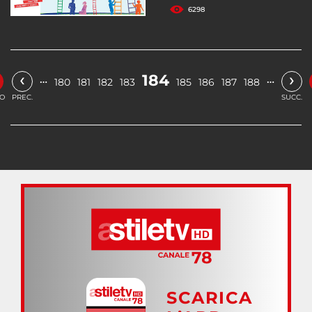
6298
‹
›
184
…
…
180
181
182
183
185
186
187
188
IO
PREC.
SUCC.
SCARICA