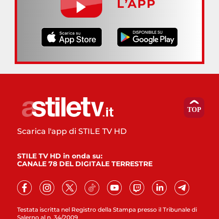
L’APP
Scarica l'app di STILE TV HD
STILE TV HD in onda su:
CANALE 78 DEL DIGITALE TERRESTRE
Testata iscritta nel Registro della Stampa presso il Tribunale di
Salerno al n. 34/2009