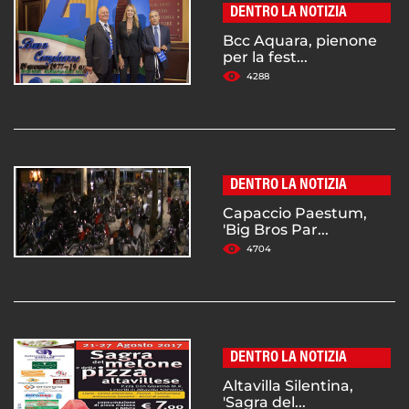
DENTRO LA NOTIZIA
Bcc Aquara, pienone
per la fest...
4288
DENTRO LA NOTIZIA
Capaccio Paestum,
'Big Bros Par...
4704
DENTRO LA NOTIZIA
Altavilla Silentina,
'Sagra del...