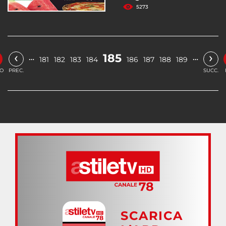
5273
‹
›
185
…
…
181
182
183
184
186
187
188
189
IO
PREC.
SUCC.
SCARICA