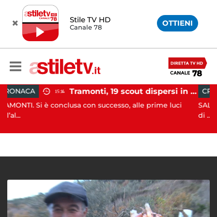
Stile TV HD
OTTIENI
Canale 78
Tramonti, 19 scout dispersi in montagna salvati dai vigili del fuoco
CRONACA
15:14
12:41
conclusa con successo, alle prime luci
SALA CONSILINA. Si 
di ...