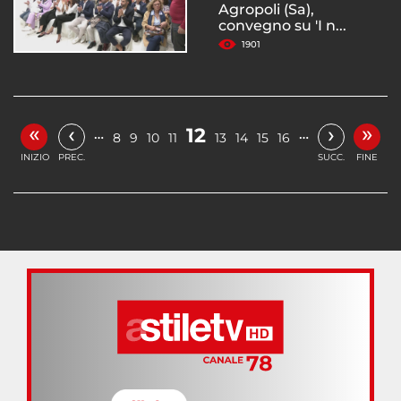
Agropoli (Sa),
convegno su 'I n...
1901
«
»
‹
›
12
…
…
8
9
10
11
13
14
15
16
INIZIO
PREC.
SUCC.
FINE