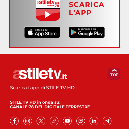
SCARICA
L’APP
Scarica l'app di STILE TV HD
STILE TV HD in onda su:
CANALE 78 DEL DIGITALE TERRESTRE