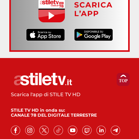
SCARICA
L’APP
Scarica l'app di STILE TV HD
STILE TV HD in onda su:
CANALE 78 DEL DIGITALE TERRESTRE