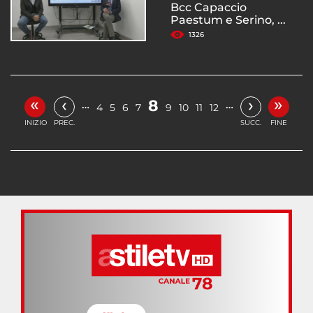
Bcc Capaccio
Paestum e Serino, ...
1326
«
»
‹
›
8
…
…
4
5
6
7
9
10
11
12
INIZIO
PREC.
SUCC.
FINE