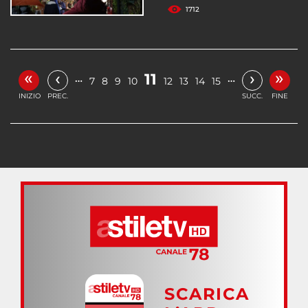
1712
«
»
‹
›
11
…
…
7
8
9
10
12
13
14
15
INIZIO
PREC.
SUCC.
FINE
SCARICA