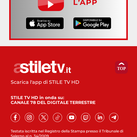
L’APP
Scarica l'app di STILE TV HD
STILE TV HD in onda su:
CANALE 78 DEL DIGITALE TERRESTRE
Testata iscritta nel Registro della Stampa presso il Tribunale di
Salerno al n. 34/2009