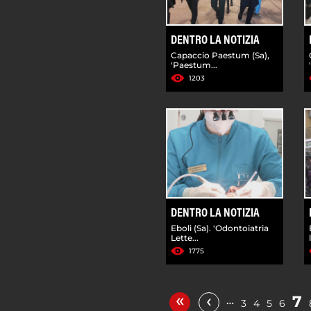
DENTRO LA NOTIZIA
Capaccio Paestum (Sa),
'Paestum...
1203
DENTRO LA NOTIZIA
Eboli (Sa). 'Odontoiatria
Lette...
1775
«
‹
7
…
3
4
5
6