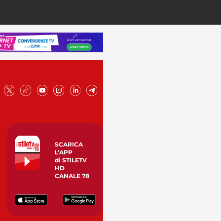
SCARICA
L’APP
di STILETV
HD
CANALE 78