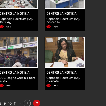
DENTRO LA NOTIZIA
DENTRO LA NOTIZIA
Capaccio Paestum (Sa),
Capaccio Paestum (Sa),
'Fare Ag...
DMO Cile...
1064
1750
DENTRO LA NOTIZIA
DENTRO LA NOTIZIA
BCC Magna Grecia, riapre
Capaccio Paestum (Sa),
la sto...
Giornata...
1955
1833
»
›
…
8
9
10
11