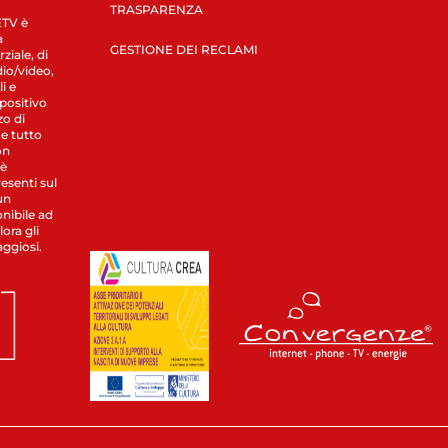
TRASPARENZA
LETV è
a
GESTIONE DEI RECLAMI
ziale, di
dio/video,
i e
spositivo
zo di
 e tutto
on
 è
esenti sul
un
nibile ad
ora gli
aggiosi.