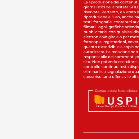
La riproduzione dei contenuti
giornalistici della testata STI
riservata. Pertanto, è vietata l
riproduzione e l’uso, anche par
testi, fotografie, contenuti au
filmati, loghi, grafiche aziendal
pubblicitarie, con qualsiasi di
elettronico/digitale o per mez
fotocopie, registrazioni, cover
quanto è ascrivibile a copia n
autorizzata. La redazione non
responsabile dei commenti pr
sito. Non potendo esercitare 
controllo continuo resta dispo
eliminarli su segnalazione qual
stessi risultano offensivi e oltr