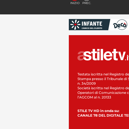
INIZIO
PREC.
Testata iscritta nel Registro de
Stampa presso il Tribunale di 
n. 34/2009
Società iscritta nel Registro de
Operatori di Comunicazione c
l’AGCOM al n. 20133
STILE TV HD in onda su:
CANALE 78 DEL DIGITALE T