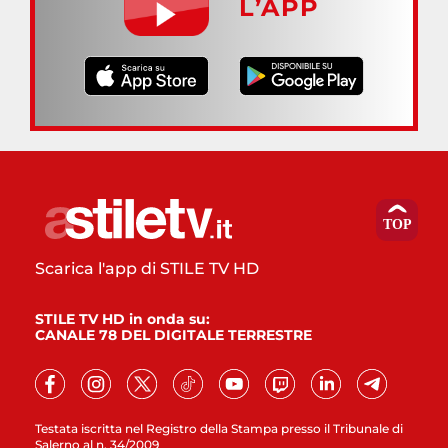
L’APP
Scarica l'app di STILE TV HD
STILE TV HD in onda su:
CANALE 78 DEL DIGITALE TERRESTRE
Testata iscritta nel Registro della Stampa presso il Tribunale di
Salerno al n. 34/2009