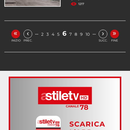
1217
«
»
‹
›
6
…
…
2
3
4
5
7
8
9
10
INIZIO
PREC.
SUCC.
FINE
SCARICA