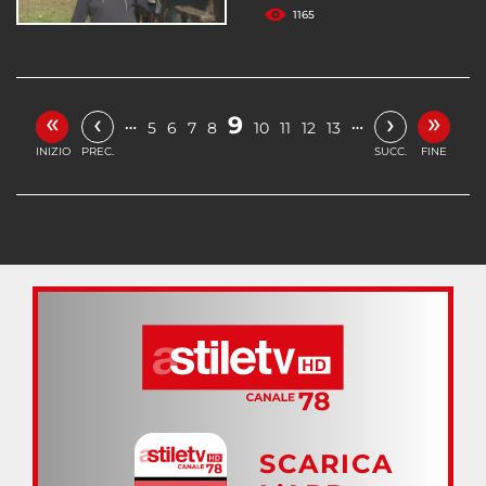
1165
«
»
‹
›
9
…
…
5
6
7
8
10
11
12
13
INIZIO
PREC.
SUCC.
FINE
SCARICA