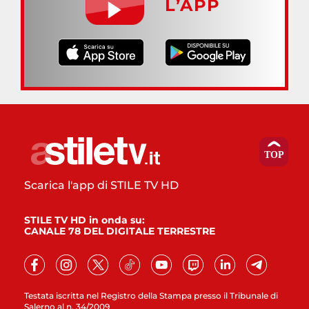
L’APP
Scarica l'app di STILE TV HD
STILE TV HD in onda su:
CANALE 78 DEL DIGITALE TERRESTRE
Testata iscritta nel Registro della Stampa presso il Tribunale di
Salerno al n. 34/2009