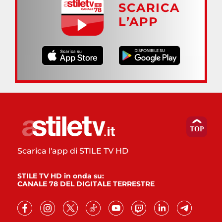
SCARICA
L’APP
Scarica l'app di STILE TV HD
STILE TV HD in onda su:
CANALE 78 DEL DIGITALE TERRESTRE