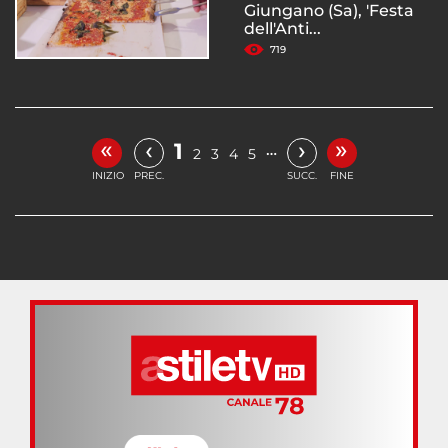
Giungano (Sa), 'Festa
dell'Anti...
719
«
»
‹
›
1
…
2
3
4
5
INIZIO
PREC.
SUCC.
FINE