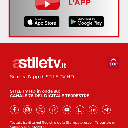
L’APP
Scarica l'app di STILE TV HD
STILE TV HD in onda su:
CANALE 78 DEL DIGITALE TERRESTRE
Testata iscritta nel Registro della Stampa presso il Tribunale di
Salerno al n. 34/2009