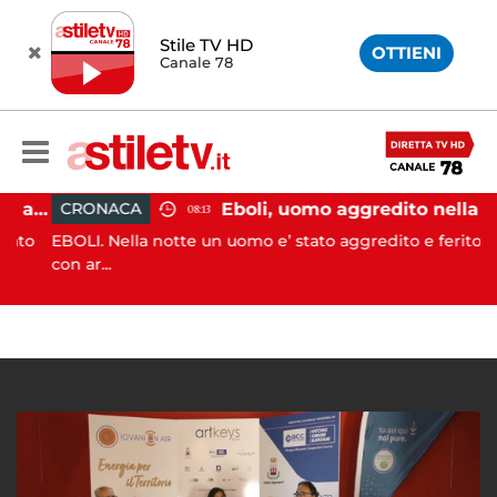
Stile TV HD
OTTIENI
Canale 78
Pontecagnano, incidente in autostrada: 5 giovani feriti
Eboli, uomo aggredito nella notte: indagini in corso
CRONACA
08:13
to
EBOLI. Nella notte un uomo e’ stato aggredito e ferito
con ar...