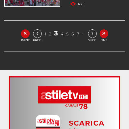
1271
«
»
‹
›
3
…
1
2
4
5
6
7
INIZIO
PREC.
SUCC.
FINE
SCARICA