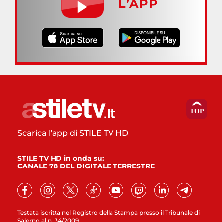
L’APP
Scarica l'app di STILE TV HD
STILE TV HD in onda su:
CANALE 78 DEL DIGITALE TERRESTRE
Testata iscritta nel Registro della Stampa presso il Tribunale di
Salerno al n. 34/2009