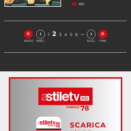
652
«
»
‹
›
2
…
1
3
4
5
6
INIZIO
PREC.
SUCC.
FINE
SCARICA