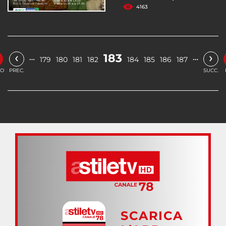
4163
‹
›
183
…
…
179
180
181
182
184
185
186
187
IO
PREC.
SUCC.
SCARICA