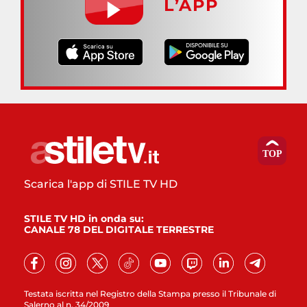
L’APP
Scarica l'app di STILE TV HD
STILE TV HD in onda su:
CANALE 78 DEL DIGITALE TERRESTRE
Testata iscritta nel Registro della Stampa presso il Tribunale di
Salerno al n. 34/2009