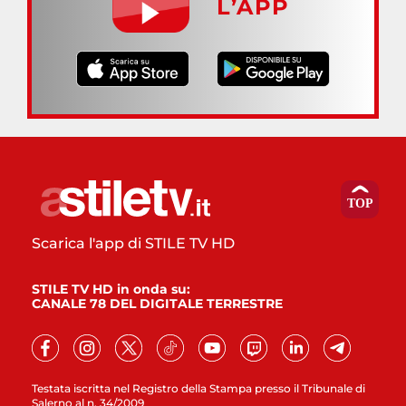
L’APP
Scarica l'app di STILE TV HD
STILE TV HD in onda su:
CANALE 78 DEL DIGITALE TERRESTRE
Testata iscritta nel Registro della Stampa presso il Tribunale di
Salerno al n. 34/2009