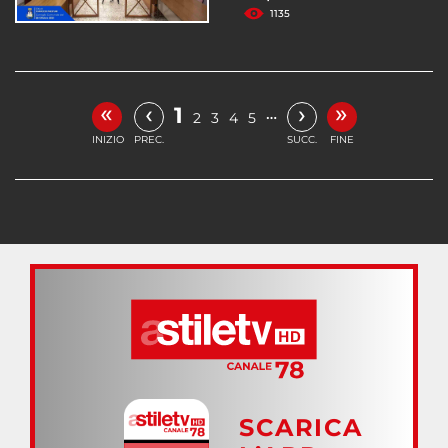
1135
«
»
‹
›
1
…
2
3
4
5
INIZIO
PREC.
SUCC.
FINE
SCARICA