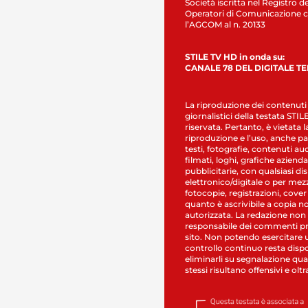
Società iscritta nel Registro de
Operatori di Comunicazione c
l’AGCOM al n. 20133
STILE TV HD in onda su:
CANALE 78 DEL DIGITALE T
La riproduzione dei contenuti
giornalistici della testata STI
riservata. Pertanto, è vietata l
riproduzione e l’uso, anche par
testi, fotografie, contenuti au
filmati, loghi, grafiche aziendal
pubblicitarie, con qualsiasi di
elettronico/digitale o per mez
fotocopie, registrazioni, cover
quanto è ascrivibile a copia n
autorizzata. La redazione non
responsabile dei commenti pr
sito. Non potendo esercitare 
controllo continuo resta dispo
eliminarli su segnalazione qual
stessi risultano offensivi e oltr