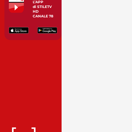
L’APP
di STILETV
HD
CANALE 78