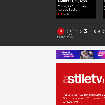
AGROPOLI, 30/12/24
Consiglio Comunale
Agropoli del...
2341
«
‹
3
1
2
4
5
6
7
INIZIO
PREC.
Testata iscritta nel Registro de
Stampa presso il Tribunale di 
n. 34/2009