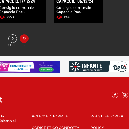
CAPACCIO, 17/12/24
CAPACCIO, 06/12/24
Consiglio comunale
Consiglio comunale
Capaccio Pae...
Capaccio Pae...
2258
1999
»
›
…
SUCC.
FINE
lla
POLICY EDITORIALE
WHISTLEBLOWER
Salerno al
CODICE ETICO CONDOTTA
POLICY