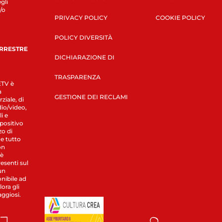
gli
/o
PRIVACY POLICY
COOKIE POLICY
POLICY DIVERSITÀ
ERRESTRE
DICHIARAZIONE DI
TRASPARENZA
LETV è
a
GESTIONE DEI RECLAMI
ziale, di
dio/video,
i e
spositivo
zo di
 e tutto
on
 è
esenti sul
un
nibile ad
ora gli
aggiosi.