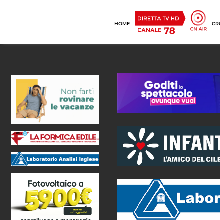
HOME
CR