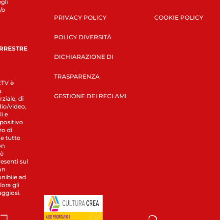
gli
/o
PRIVACY POLICY
COOKIE POLICY
POLICY DIVERSITÀ
ERRESTRE
DICHIARAZIONE DI
TRASPARENZA
LETV è
a
GESTIONE DEI RECLAMI
ziale, di
dio/video,
i e
spositivo
zo di
 e tutto
on
 è
esenti sul
un
nibile ad
ora gli
aggiosi.