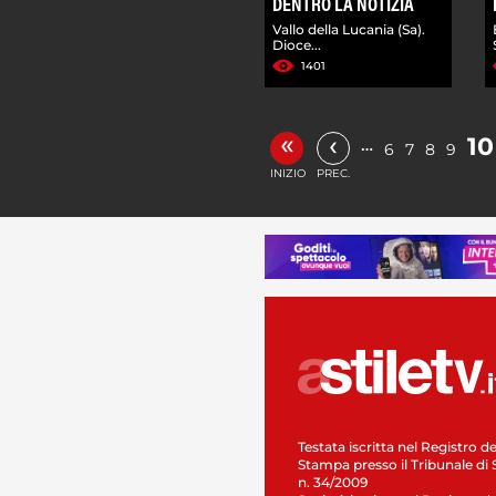
DENTRO LA NOTIZIA
Vallo della Lucania (Sa).
Dioce...
1401
«
‹
10
…
6
7
8
9
INIZIO
PREC.
Testata iscritta nel Registro de
Stampa presso il Tribunale di 
n. 34/2009