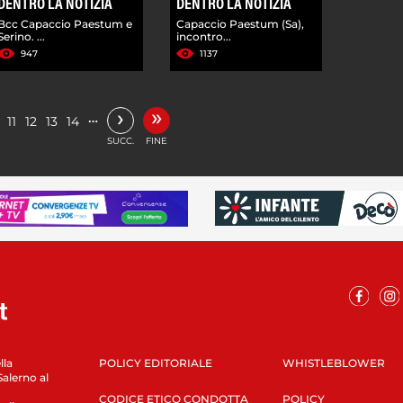
DENTRO LA NOTIZIA
DENTRO LA NOTIZIA
Bcc Capaccio Paestum e
Capaccio Paestum (Sa),
Serino. ...
incontro...
947
1137
»
›
…
11
12
13
14
SUCC.
FINE
lla
POLICY EDITORIALE
WHISTLEBLOWER
Salerno al
CODICE ETICO CONDOTTA
POLICY