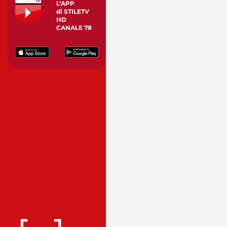
L’APP
di STILETV
HD
CANALE 78