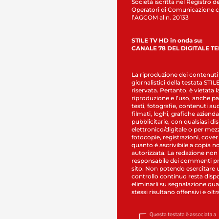
Società iscritta nel Registro de
Operatori di Comunicazione c
l’AGCOM al n. 20133
STILE TV HD in onda su:
CANALE 78 DEL DIGITALE T
La riproduzione dei contenuti
giornalistici della testata STI
riservata. Pertanto, è vietata l
riproduzione e l’uso, anche par
testi, fotografie, contenuti au
filmati, loghi, grafiche aziendal
pubblicitarie, con qualsiasi di
elettronico/digitale o per mez
fotocopie, registrazioni, cover
quanto è ascrivibile a copia n
autorizzata. La redazione non
responsabile dei commenti pr
sito. Non potendo esercitare 
controllo continuo resta dispo
eliminarli su segnalazione qual
stessi risultano offensivi e oltr