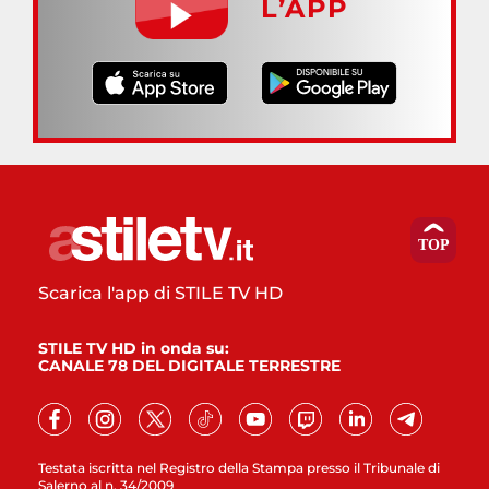
L’APP
Scarica l'app di STILE TV HD
STILE TV HD in onda su:
CANALE 78 DEL DIGITALE TERRESTRE
Testata iscritta nel Registro della Stampa presso il Tribunale di
Salerno al n. 34/2009