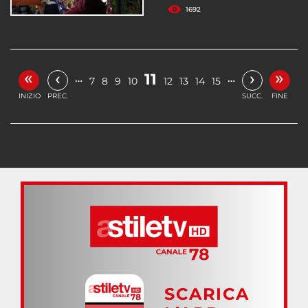
1692
«
»
‹
›
11
…
…
7
8
9
10
12
13
14
15
INIZIO
PREC.
SUCC.
FINE
SCARICA