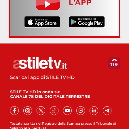
L’APP
Scarica l'app di STILE TV HD
STILE TV HD in onda su:
CANALE 78 DEL DIGITALE TERRESTRE
Testata iscritta nel Registro della Stampa presso il Tribunale di
Salerno al n. 34/2009