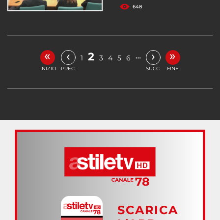
648
«
»
‹
›
2
…
1
3
4
5
6
INIZIO
PREC.
SUCC.
FINE
SCARICA