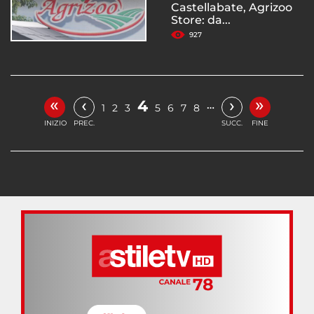
Castellabate, Agrizoo
Store: da...
927
«
»
‹
›
4
…
1
2
3
5
6
7
8
INIZIO
PREC.
SUCC.
FINE