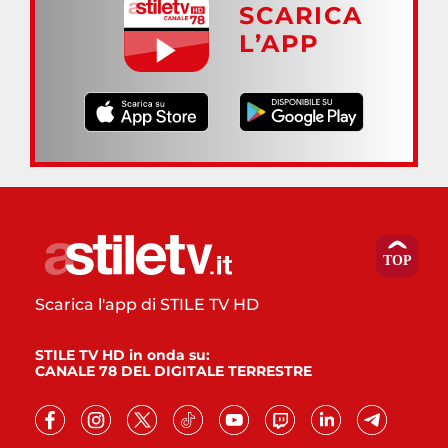
SCARICA
L’APP
Scarica l'app di STILE TV HD
STILE TV HD in onda su:
CANALE 78 DEL DIGITALE TERRESTRE